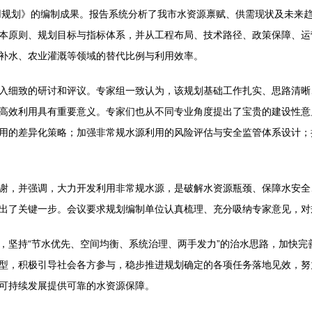
用规划》的编制成果。报告系统分析了我市水资源禀赋、供需现状及未来
本原则、规划目标与指标体系，并从工程布局、技术路径、政策保障、运
补水、农业灌溉等领域的替代比例与利用效率。
入细致的研讨和评议。专家组一致认为，该规划基础工作扎实、思路清晰
高效利用具有重要意义。专家们也从不同专业角度提出了宝贵的建设性意
用的差异化策略；加强非常规水源利用的风险评估与安全监管体系设计；
谢，并强调，大力开发利用非常规水源，是破解水资源瓶颈、保障水安全
出了关键一步。会议要求规划编制单位认真梳理、充分吸纳专家意见，对
，坚持“节水优先、空间均衡、系统治理、两手发力”的治水思路，加快完
型，积极引导社会各方参与，稳步推进规划确定的各项任务落地见效，努
可持续发展提供可靠的水资源保障。