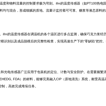
度和物料流量的控制要求极为苛刻。ifm的温度传感器（如PT100热
料均匀混合，形成细腻的质地。流量计监控着可可浆、糖浆等液态原料的
。ifm的温度传感器在调温机的各个温区进行多点监测，确保巧克力浆经
空模识别以及成品脱模后的完整性检查，实现高速生产下的“零缺陷”把控。
关和光电传感器广泛应用于包装机的定位、计数与安全防护。在需要频繁清
HEDG, FDA）的材料，能够完美融入CIP（原地清洗）系统，耐受
柔性控制，高效完成堆垛任务。