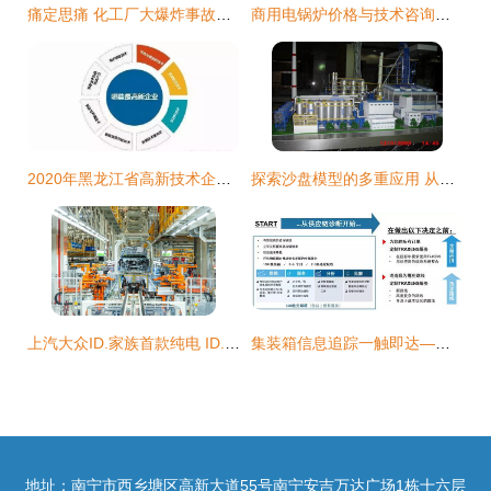
痛定思痛 化工厂大爆炸事故的警示与反思
商用电锅炉价格与技术咨询全面解析
2020年黑龙江省高新技术企业认定流程_时间_申报条件_优惠政策及咨询电话
探索沙盘模型的多重应用 从建筑到军事的技术之道
上汽大众ID.家族首款纯电 ID.4 X能否敲开新能源市场的“大动静”？
集装箱信息追踪一触即达——达飞集团全面推进应用创新科技产品Traxens技术咨询
地址：南宁市西乡塘区高新大道55号南宁安吉万达广场1栋十六层